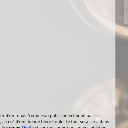
r d'un repas "comme au pub" confectionné par les 
 arrosé d'une bonne bière locale! Le tout sera servi dans 
 le 
groupe 
Shelta
 et ses musiques dansantes; initiation 