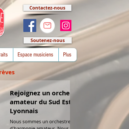
Contactez-nous
Soutenez-nous
raits
Espace musiciens
Plus
rèves
Rejoignez un orchestre
amateur du Sud Est
Lyonnais
Nous sommes un orchestre
d'harmonie amateur. Nous