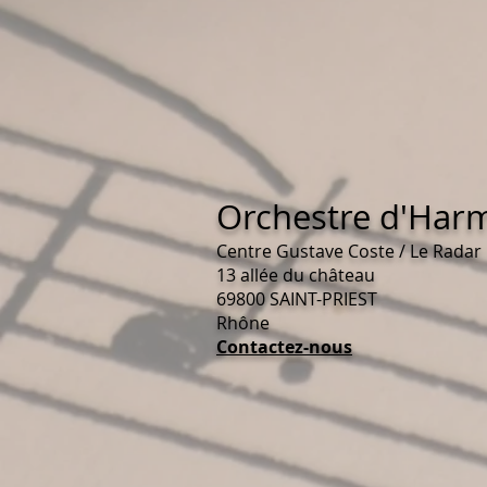
Orchestre d'Harm
Centre Gustave Coste / Le Radar
13 allée du château
69800 SAINT-PRIEST
Rhône
Contactez-nous