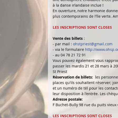
à la danse irlandaise inclue !
En ouverture, notre harmonie donner
plus contemporains de l'île verte. Am
LES INSCRIPTIONS SONT CLOSES
Vente des billets
 :
- par mail : 
ohstpriest@gmail.com 
- via le formulaire 
http://www.ohsp.o
- au 04 78 21 72 91
Vous pouvez également vous rapproc
passer les mardis 21 et 28 mars à 20
St Priest
Réservation de billets:  
les personne
places qu'ils souhaitent réserver; j
et un numéro de tél pour les contacter 
leur disposition à l'entrée. Les chèqu
Adresse postale: 
F Buchet-Bully 98 rue du puits vieux 
LES INSCRIPTIONS SONT CLOSES