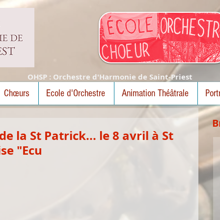
OHSP : Orchestre d'Harmonie de Saint-Priest
Chœurs
Ecole d'Orchestre
Animation Théâtrale
Port
B
la St Patrick... le 8 avril à St
ise "Ecu