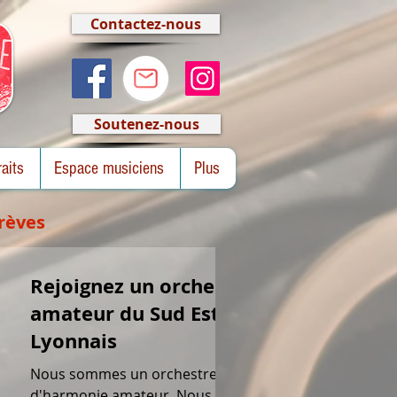
Contactez-nous
Soutenez-nous
raits
Espace musiciens
Plus
rèves
Rejoignez un orchestre
amateur du Sud Est
Lyonnais
Nous sommes un orchestre
d'harmonie amateur. Nous