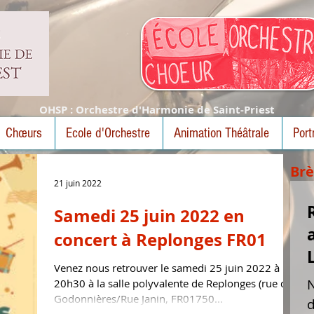
OHSP : Orchestre d'Harmonie de Saint-Priest
Chœurs
Ecole d'Orchestre
Animation Théâtrale
Port
Brè
21 juin 2022
Samedi 25 juin 2022 en
concert à Replonges FR01
Venez nous retrouver le samedi 25 juin 2022 à
20h30 à la salle polyvalente de Replonges (rue des
Godonnières/Rue Janin, FR01750...