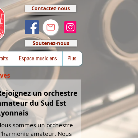
Contactez-nous
Soutenez-nous
raits
Espace musiciens
Plus
ves
Rejoignez un orchestre
amateur du Sud Est
Lyonnais
Nous sommes un orchestre
d'harmonie amateur. Nous