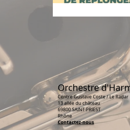
Orchestre d'Harm
Centre Gustave Coste / Le Radar
13 allée du château
69800 SAINT-PRIEST
Rhône
Contactez-nous