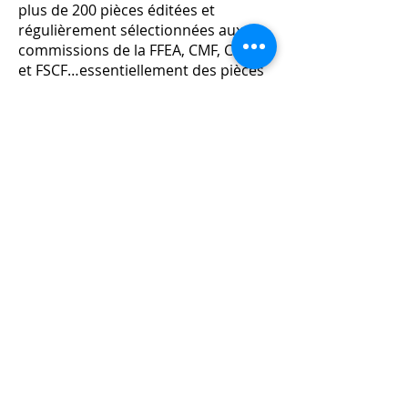
plus de 200 pièces éditées et
régulièrement sélectionnées aux
commissions de la FFEA, CMF, CFBF
et FSCF…essentiellement des pièces
pédagogiques.
Des commandes de pièces, dites
“Sur Mesure”, lui ont été aussi
demandées comme par exemple,
pour le concours de Trompette de
L’Isles sur la Sorgue, ou encore pour
grand ensemble de cuivres et
percussions dans le cadre des
stages de cuivres & percussions de
Caluire et Cuire.
Il est aussi le Co-Compositeur et le
Co-Auteur d’un Poème Symphonique
en 5 Mouvements (environ 40
minutes) pour Orchestre
d’Harmonie, Chœur Mixte à 4 voix et