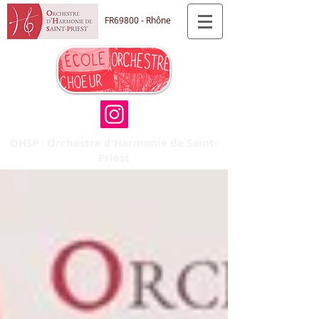
FR69800 - Rhône
OHSP : Orchestre d'Harmonie de Saint-
Priest