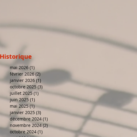
Historique
mai 2026
(1)
1 post
février 2026
(2)
2 posts
janvier 2026
(1)
1 post
octobre 2025
(3)
3 posts
juillet 2025
(1)
1 post
juin 2025
(1)
1 post
mai 2025
(1)
1 post
janvier 2025
(3)
3 posts
décembre 2024
(1)
1 post
novembre 2024
(2)
2 posts
octobre 2024
(1)
1 post