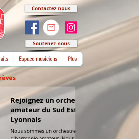
Contactez-nous
Soutenez-nous
raits
Espace musiciens
Plus
rèves
Rejoignez un orchestre
amateur du Sud Est
Lyonnais
Nous sommes un orchestre
d'harmonie amateur. Nous