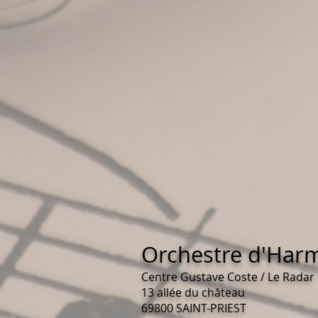
Orchestre d'Harm
Centre Gustave Coste / Le Radar
13 allée du château
69800 SAINT-PRIEST